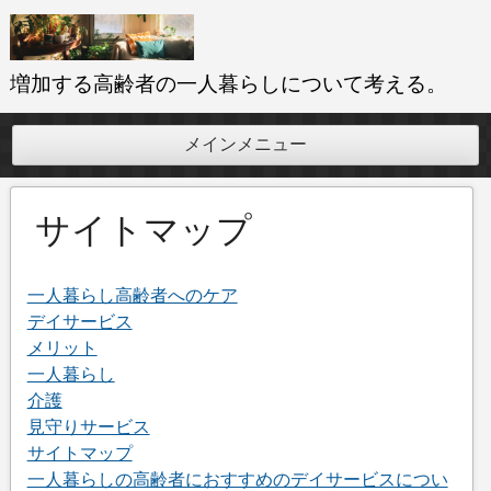
コ
ン
テ
増加する高齢者の一人暮らしについて考える。
ン
ツ
メインメニュー
へ
ス
キ
サイトマップ
ッ
プ
一人暮らし高齢者へのケア
デイサービス
メリット
一人暮らし
介護
見守りサービス
サイトマップ
一人暮らしの高齢者におすすめのデイサービスについ