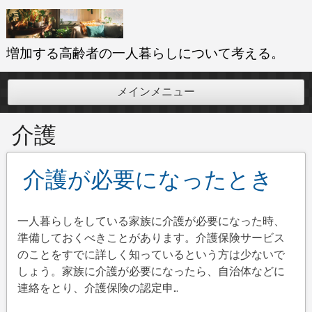
コ
ン
テ
増加する高齢者の一人暮らしについて考える。
ン
ツ
メインメニュー
へ
ス
介護
キ
ッ
プ
介護が必要になったとき
一人暮らしをしている家族に介護が必要になった時、
準備しておくべきことがあります。介護保険サービス
のことをすでに詳しく知っているという方は少ないで
しょう。家族に介護が必要になったら、自治体などに
連絡をとり、介護保険の認定申…