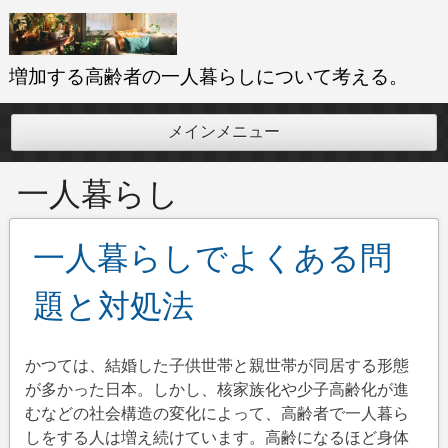
コ
ン
テ
増加する高齢者の一人暮らしについて考える。
ン
ツ
メインメニュー
へ
ス
一人暮らし
キ
ッ
プ
一人暮らしでよくある問
題と対処法
かつては、結婚した子供世帯と親世帯が同居する形態
が多かった日本。しかし、核家族化や少子高齢化が進
むなどの社会構造の変化によって、高齢者で一人暮ら
しをする人は増え続けています。高齢になるほど身体